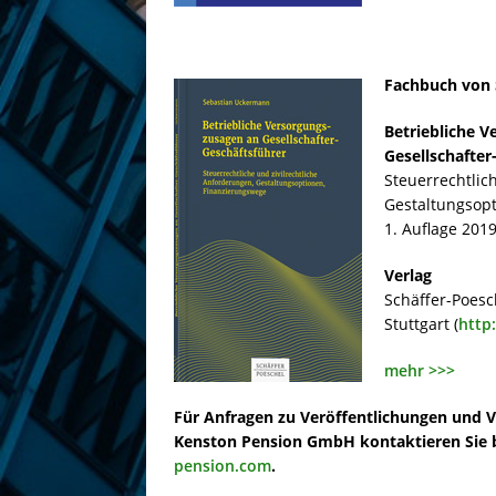
Fachbuch von
Betriebliche 
Gesellschafter
Steuerrechtlic
Gestaltungsop
1. Auflage 201
Verlag
Schäffer-Poesc
Stuttgart (
http
mehr >>>
Für Anfragen zu Veröffentlichungen und V
Kenston Pension GmbH kontaktieren Sie b
pension.com
.