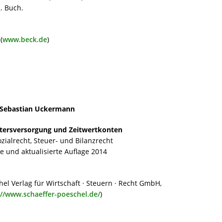
. Buch.
(
www.beck.de
)
 Sebastian Uckermann
Altersversorgung und Zeitwertkonten
zialrecht, Steuer- und Bilanzrecht
te und aktualisierte Auflage 2014
hel Verlag für Wirtschaft · Steuern · Recht GmbH,
://www.schaeffer-poeschel.de/
)