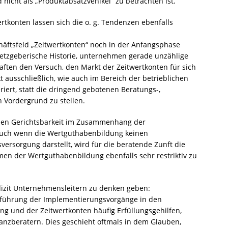
nicht als „Produktabsatzvehikel“ zu betrachten ist.
ertkonten lassen sich die o. g. Tendenzen ebenfalls
häftsfeld „Zeitwertkonten“ noch in der Anfangsphase
setzgeberische Historie, unternehmen gerade unzählige
aften den Versuch, den Markt der Zeitwertkonten für sich
ausschließlich, wie auch im Bereich der betrieblichen
riert, statt die dringend gebotenen Beratungs-,
n Vordergrund zu stellen.
chen Gerichtsbarkeit im Zusammenhang der
Auch wenn die Wertguthabenbildung keinen
ersorgung darstellt, wird für die beratende Zunft die
en der Wertguthabenbildung ebenfalls sehr restriktiv zu
lizit Unternehmensleitern zu denken geben:
sführung der Implementierungsvorgänge in den
ng und der Zeitwertkonten häufig Erfüllungsgehilfen,
nanzberatern. Dies geschieht oftmals in dem Glauben,