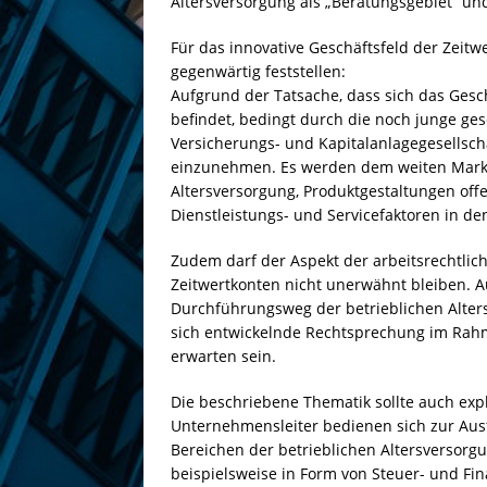
Altersversorgung als „Beratungsgebiet“ und 
Für das innovative Geschäftsfeld der Zeitw
gegenwärtig feststellen:
Aufgrund der Tatsache, dass sich das Gesc
befindet, bedingt durch die noch junge ge
Versicherungs- und Kapitalanlagegesellsch
einzunehmen. Es werden dem weiten Markt 
Altersversorgung, Produktgestaltungen offe
Dienstleistungs- und Servicefaktoren in de
Zudem darf der Aspekt der arbeitsrechtli
Zeitwertkonten nicht unerwähnt bleiben. 
Durchführungsweg der betrieblichen Altersv
sich entwickelnde Rechtsprechung im Rahm
erwarten sein.
Die beschriebene Thematik sollte auch exp
Unternehmensleiter bedienen sich zur Au
Bereichen der betrieblichen Altersversorgu
beispielsweise in Form von Steuer- und Fi