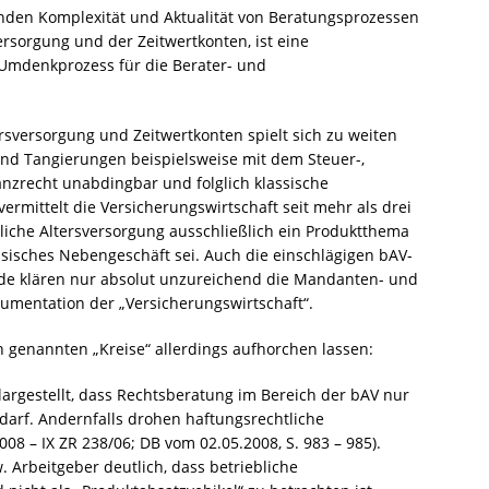
den Komplexität und Aktualität von Beratungsprozessen
ersorgung und der Zeitwertkonten, ist eine
 Umdenkprozess für die Berater- und
rsversorgung und Zeitwertkonten spielt sich zu weiten
 sind Tangierungen beispielsweise mit dem Steuer-,
anzrecht unabdingbar und folglich klassische
ermittelt die Versicherungswirtschaft seit mehr als drei
bliche Altersversorgung ausschließlich ein Produktthema
ssisches Nebengeschäft sei. Auch die einschlägigen bAV-
de klären nur absolut unzureichend die Mandanten- und
umentation der „Versicherungswirtschaft“.
en genannten „Kreise“ allerdings aufhorchen lassen:
largestellt, dass Rechtsberatung im Bereich der bAV nur
darf. Andernfalls drohen haftungsrechtliche
08 – IX ZR 238/06; DB vom 02.05.2008, S. 983 – 985).
. Arbeitgeber deutlich, dass betriebliche