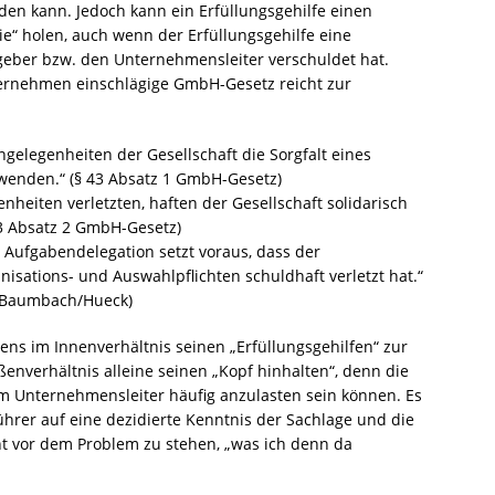
den kann. Jedoch kann ein Erfüllungsgehilfe einen
e“ holen, auch wenn der Erfüllungsgehilfe eine
tgeber bzw. den Unternehmensleiter verschuldet hat.
Unternehmen einschlägige GmbH-Gesetz reicht zur
gelegenheiten der Gesellschaft die Sorgfalt eines
enden.“ (§ 43 Absatz 1 GmbH-Gesetz)
nheiten verletzten, haften der Gesellschaft solidarisch
3 Absatz 2 GmbH-Gesetz)
 Aufgabendelegation setzt voraus, dass der
sations- und Auswahlpflichten schuldhaft verletzt hat.“
 Baumbach/Hueck)
ns im Innenverhältnis seinen „Erfüllungsgehilfen“ zur
enverhältnis alleine seinen „Kopf hinhalten“, denn die
m Unternehmensleiter häufig anzulasten sein können. Es
rer auf eine dezidierte Kenntnis der Sachlage und die
ht vor dem Problem zu stehen, „was ich denn da