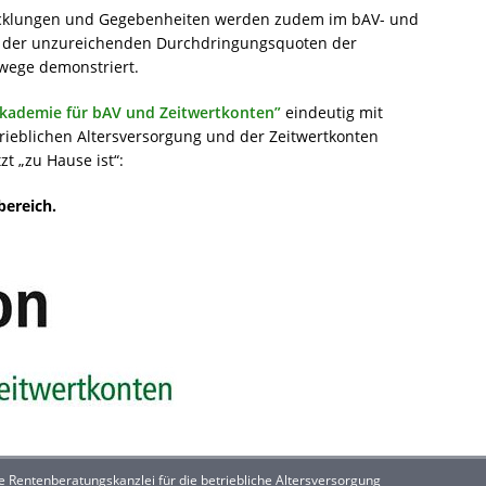
icklungen und Gegebenheiten werden zudem im bAV- und
d der unzureichenden Durchdringungsquoten der
wege demonstriert.
kademie für bAV und Zeitwertkonten”
eindeutig mit
trieblichen Altersversorgung und der Zeitwertkonten
t „zu Hause ist“:
bereich.
Rentenberatungskanzlei für die betriebliche Altersversorgung